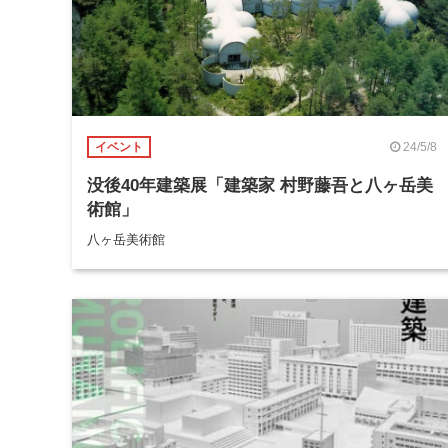
24/5/8
イベント
没後40年建築展「建築家 村野藤吾と八ヶ岳美
術館」
八ヶ岳美術館