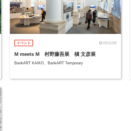
20/11/26
イベント
M meets M 村野藤吾展 槇 文彦展
BankART KAIKO、BankART Temporary