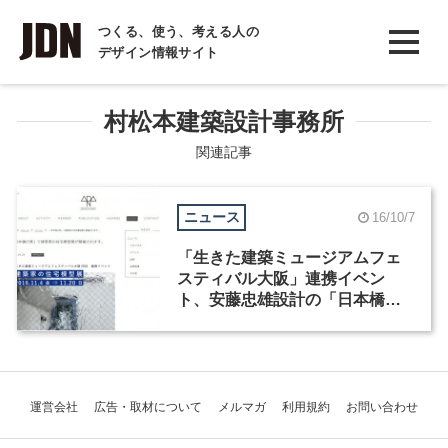
INTERVIEW
つくる、使う、考える人の
デザイン情報サイト
インタビュー
REPORT
村松本建築設計事務所
レポート
関連記事
COLUMN
ニュース
16/10/7
コラム
「生きた建築ミュージアムフェ
スティバル大阪」連携イベン
ト、安藤忠雄設計の「日本橋の
家」で「建築家の住宅模型展」
開催
運営会社
広告・取材について
メルマガ
利用規約
お問い合わせ