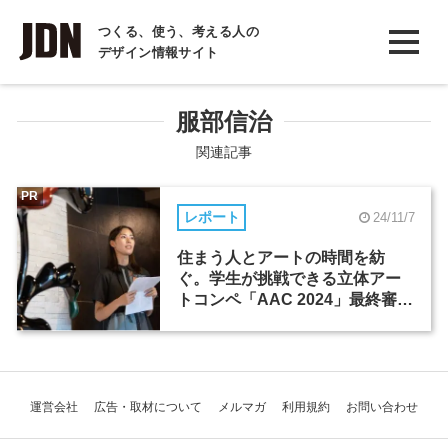
INTERVIEW
つくる、使う、考える人の
デザイン情報サイト
インタビュー
REPORT
服部信治
レポート
関連記事
COLUMN
PR
レポート
24/11/7
コラム
住まう人とアートの時間を紡
ぐ。学生が挑戦できる立体アー
トコンペ「AAC 2024」最終審査
会レポート
運営会社
広告・取材について
メルマガ
利用規約
お問い合わせ