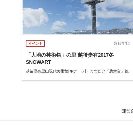
17/1/16
イベント
「大地の芸術祭」の里 越後妻有2017冬
SNOWART
越後妻有里山現代美術館[キナーレ]、まつだい「農舞台」他
運営