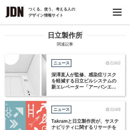
INTERVIEW
つくる、使う、考える人の
デザイン情報サイト
インタビュー
REPORT
日立製作所
レポート
関連記事
COLUMN
ニュース
21/6/2
コラム
深澤直人が監修、感染症リスク
を軽減する日立ビルシステムの
新エレベーター「アーバンエー
ス HF」が発売
ニュース
21/4/9
Takramと日立製作所が、サステ
ナビリティに関するリサーチを