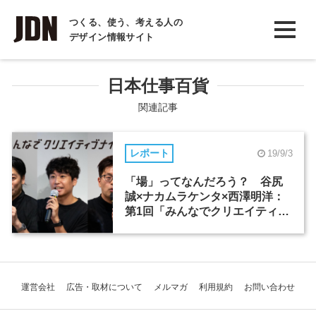
INTERVIEW
つくる、使う、考える人の
デザイン情報サイト
インタビュー
REPORT
日本仕事百貨
レポート
関連記事
COLUMN
レポート
19/9/3
コラム
「場」ってなんだろう？ 谷尻
誠×ナカムラケンタ×西澤明洋：
第1回「みんなでクリエイティブ
ナイト」
運営会社
広告・取材について
メルマガ
利用規約
お問い合わせ