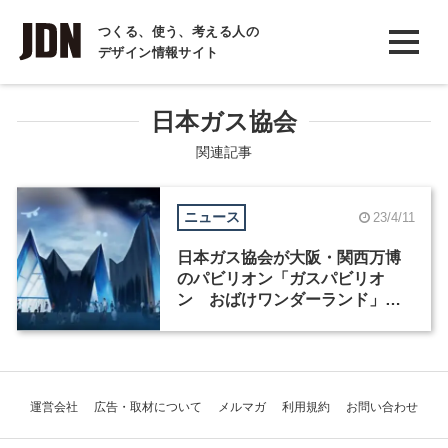
INTERVIEW
つくる、使う、考える人の
デザイン情報サイト
インタビュー
REPORT
日本ガス協会
レポート
関連記事
COLUMN
ニュース
23/4/11
コラム
日本ガス協会が大阪・関西万博
のパビリオン「ガスパビリオ
ン おばけワンダーランド」を
発表
運営会社
広告・取材について
メルマガ
利用規約
お問い合わせ