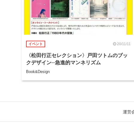
20/11/11
イベント
〈松田行正セレクション〉戸田ツトムのブッ
クデザイン─急進的マンネリズム
Book&Design
運営