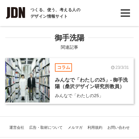
INTERVIEW
つくる、使う、考える人の
デザイン情報サイト
インタビュー
REPORT
御手洗陽
レポート
関連記事
COLUMN
コラム
23/3/31
コラム
みんなで「わたしの25」- 御手洗
陽（桑沢デザイン研究所教員）
みんなで「わたしの25」
運営会社
広告・取材について
メルマガ
利用規約
お問い合わせ