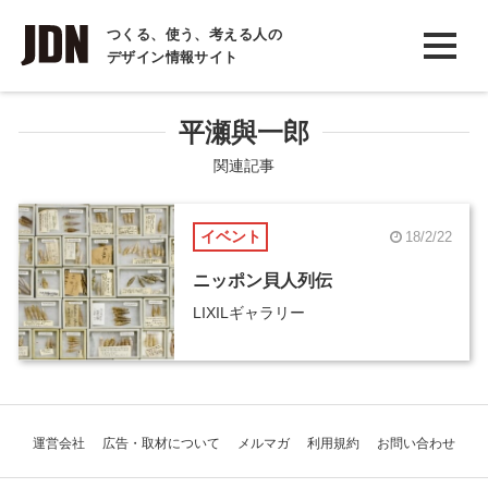
INTERVIEW
つくる、使う、考える人の
デザイン情報サイト
インタビュー
REPORT
平瀬與一郎
レポート
関連記事
COLUMN
イベント
18/2/22
コラム
ニッポン貝人列伝
LIXILギャラリー
運営会社
広告・取材について
メルマガ
利用規約
お問い合わせ