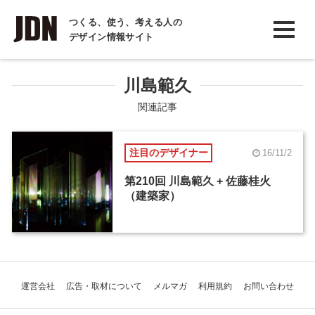
INTERVIEW
つくる、使う、考える人の
デザイン情報サイト
インタビュー
REPORT
川島範久
レポート
関連記事
COLUMN
注目のデザイナー
16/11/2
コラム
第210回 川島範久 + 佐藤桂火
（建築家）
運営会社
広告・取材について
メルマガ
利用規約
お問い合わせ