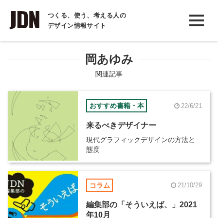
INTERVIEW
つくる、使う、考える人の
デザイン情報サイト
インタビュー
REPORT
岡あゆみ
レポート
関連記事
COLUMN
おすすめ書籍・本
22/6/21
コラム
来るべきデザイナー
現代グラフィックデザインの方法と
態度
コラム
21/10/29
編集部の「そういえば、」2021
年10月