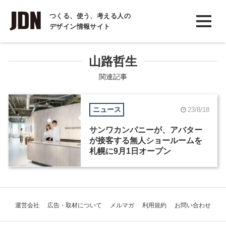
INTERVIEW
つくる、使う、考える人の
デザイン情報サイト
インタビュー
REPORT
山路哲生
レポート
関連記事
COLUMN
ニュース
23/8/18
コラム
サンワカンパニーが、アバター
が接客する無人ショールームを
札幌に9月1日オープン
運営会社
広告・取材について
メルマガ
利用規約
お問い合わせ