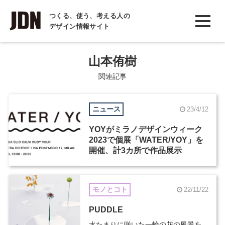
INTERVIEW
つくる、使う、考える人の
デザイン情報サイト
インタビュー
REPORT
山本侑樹
レポート
関連記事
COLUMN
ニュース
23/4/12
コラム
YOYがミラノデザインウィーク
2023で個展「WATER/YOY」を
開催、計3カ所で作品展示
モノとコト
22/11/22
PUDDLE
水たまりに咲いた一輪の花の風景を