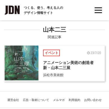
INTERVIEW
つくる、使う、考える人の
デザイン情報サイト
インタビュー
REPORT
山本二三
レポート
関連記事
COLUMN
イベント
23/7/20
コラム
アニメーション美術の創造者
新・山本二三展
浜松市美術館
運営会社
広告・取材について
メルマガ
利用規約
お問い合わせ