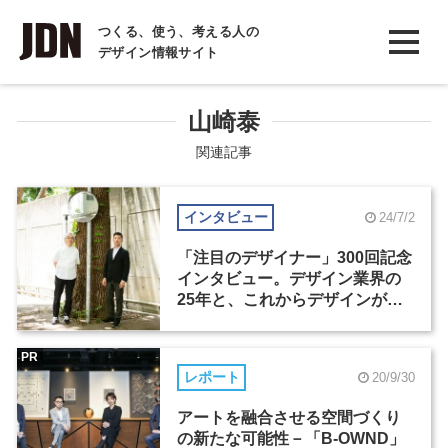
INTERVIEW
つくる、使う、考える人の
デザイン情報サイト
インタビュー
REPORT
山崎泰
レポート
関連記事
COLUMN
インタビュー
24/7/2
コラム
「注目のデザイナー」300回記念
インタビュー。デザイン業界の
25年と、これからデザインがで
きること
PR
レポート
20/9/30
アートを融合させる空間づくり
の新たな可能性－「B-OWND」