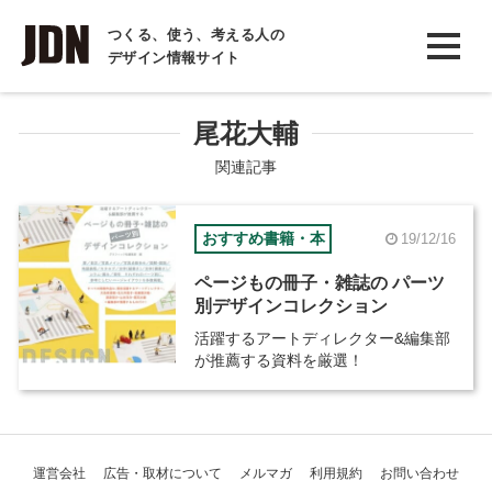
INTERVIEW
つくる、使う、考える人の
デザイン情報サイト
インタビュー
REPORT
尾花大輔
レポート
関連記事
COLUMN
おすすめ書籍・本
19/12/16
コラム
ページもの冊子・雑誌の パーツ
別デザインコレクション
活躍するアートディレクター&編集部
が推薦する資料を厳選！
運営会社
広告・取材について
メルマガ
利用規約
お問い合わせ