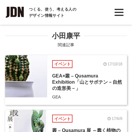
INTERVIEW
つくる、使う、考える人の
デザイン情報サイト
インタビュー
REPORT
小田康平
レポート
関連記事
COLUMN
イベント
17/10/18
コラム
GEA×叢 – Qusamura
Exhibition「山とサボテン－自然
の造形美－」
GEA
イベント
17/6/8
叢 – Qusamura 展 ～蠢く植物の