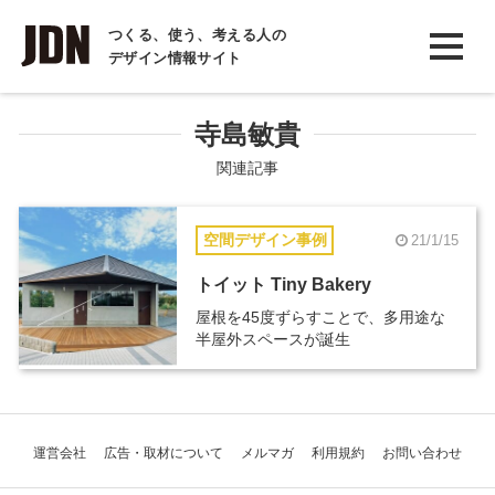
INTERVIEW
つくる、使う、考える人の
デザイン情報サイト
インタビュー
REPORT
寺島敏貴
レポート
関連記事
COLUMN
空間デザイン事例
21/1/15
コラム
トイット Tiny Bakery
屋根を45度ずらすことで、多用途な
半屋外スペースが誕生
運営会社
広告・取材について
メルマガ
利用規約
お問い合わせ