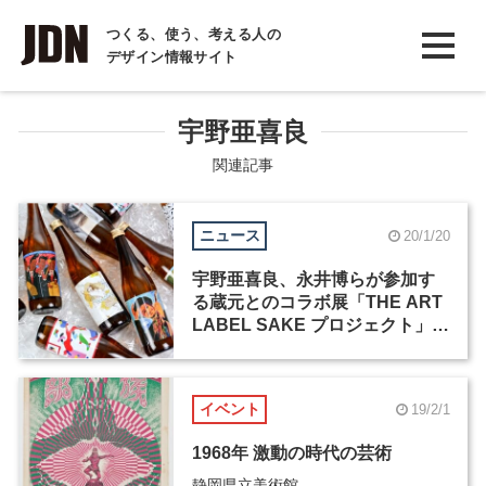
INTERVIEW
つくる、使う、考える人の
デザイン情報サイト
インタビュー
REPORT
宇野亜喜良
レポート
関連記事
COLUMN
ニュース
20/1/20
コラム
宇野亜喜良、永井博らが参加す
る蔵元とのコラボ展「THE ART
LABEL SAKE プロジェクト」が
2月4日まで開催中
イベント
19/2/1
1968年 激動の時代の芸術
静岡県立美術館