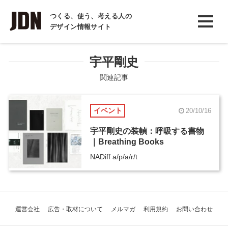
INTERVIEW
つくる、使う、考える人の
デザイン情報サイト
インタビュー
REPORT
宇平剛史
レポート
関連記事
COLUMN
イベント
20/10/16
コラム
宇平剛史の装幀：呼吸する書物
｜Breathing Books
NADiff a/p/a/r/t
運営会社
広告・取材について
メルマガ
利用規約
お問い合わせ