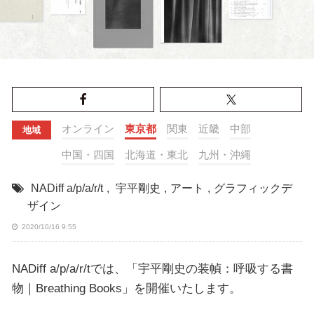
オンライン
東京都
関東
近畿
中部
地域
中国・四国
北海道・東北
九州・沖縄
NADiff a/p/a/r/t
,
宇平剛史
,
アート
,
グラフィックデ
ザイン
2020/10/16 9:55
NADiff a/p/a/r/tでは、「宇平剛史の装幀：呼吸する書
物｜Breathing Books」を開催いたします。