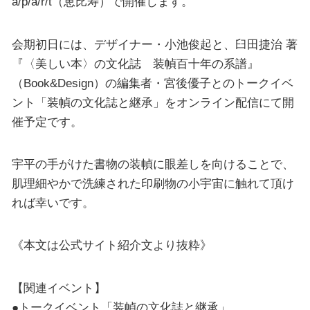
a/p/a/r/t（恵比寿）で開催します。
会期初日には、デザイナー・小池俊起と、臼田捷治 著
『〈美しい本〉の文化誌 装幀百十年の系譜』
（Book&Design）の編集者・宮後優子とのトークイベ
ント「装幀の文化誌と継承」をオンライン配信にて開
催予定です。
宇平の手がけた書物の装幀に眼差しを向けることで、
肌理細やかで洗練された印刷物の小宇宙に触れて頂け
れば幸いです。
《本文は公式サイト紹介文より抜粋》
【関連イベント】
●トークイベント「装幀の文化誌と継承」