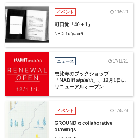
イベント
19/5/29
町口覚「40＋1」
NADiff a/p/a/r/t
ニュース
17/11/21
恵比寿のブックショップ
「NADiff a/p/a/r/t」、12月1日に
リニューアルオープン
イベント
17/5/29
GROUND α collaborative
drawings