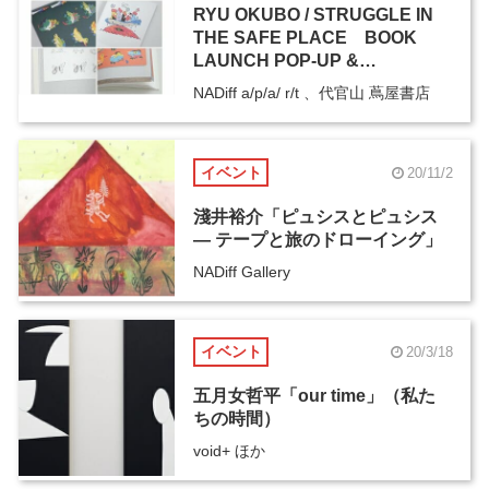
RYU OKUBO / STRUGGLE IN
THE SAFE PLACE BOOK
LAUNCH POP-UP &
EXHIBITION
NADiff a/p/a/ r/t 、代官山 蔦屋書店
イベント
20/11/2
淺井裕介「ピュシスとピュシス
― テープと旅のドローイング」
NADiff Gallery
イベント
20/3/18
五月女哲平「our time」（私た
ちの時間）
void+ ほか