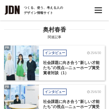
INTERVIEW
つくる、使う、考える人の
デザイン情報サイト
インタビュー
REPORT
奥村春香
レポート
関連記事
COLUMN
PR
インタビュー
25/6/30
コラム
社会課題に向き合う“新しい才能
たち”の視点―ニューホープ賞受
賞者対談（1）
PR
インタビュー
25/6/30
社会課題に向き合う“新しい才能
たち”の視点―ニューホープ賞受