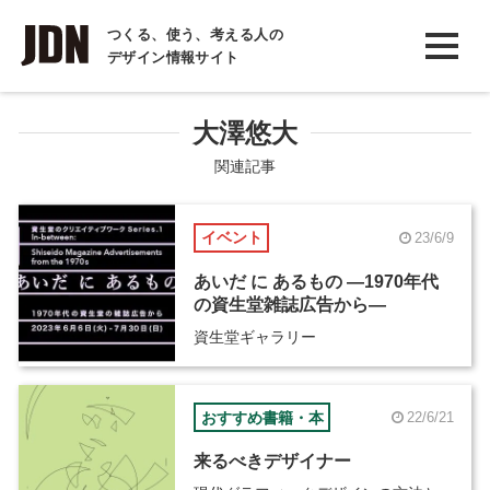
INTERVIEW
つくる、使う、考える人の
デザイン情報サイト
インタビュー
REPORT
大澤悠大
レポート
関連記事
COLUMN
イベント
23/6/9
コラム
あいだ に あるもの ―1970年代
の資生堂雑誌広告から―
資生堂ギャラリー
おすすめ書籍・本
22/6/21
来るべきデザイナー