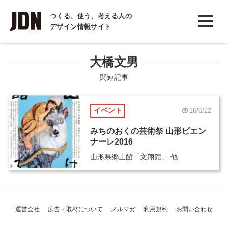
INTERVIEW
つくる、使う、考える人の
デザイン情報サイト
インタビュー
REPORT
大橋文男
レポート
関連記事
COLUMN
イベント
16/6/22
コラム
みちのおくの芸術祭 山形ビエン
ナーレ2016
山形県郷土館「文翔館」 他
運営会社
広告・取材について
メルマガ
利用規約
お問い合わせ