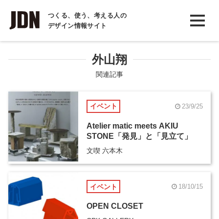
INTERVIEW
つくる、使う、考える人の
デザイン情報サイト
インタビュー
REPORT
外山翔
レポート
関連記事
COLUMN
イベント
23/9/25
コラム
Atelier matic meets AKIU
STONE「発見」と「見立て」
文喫 六本木
イベント
18/10/15
OPEN CLOSET