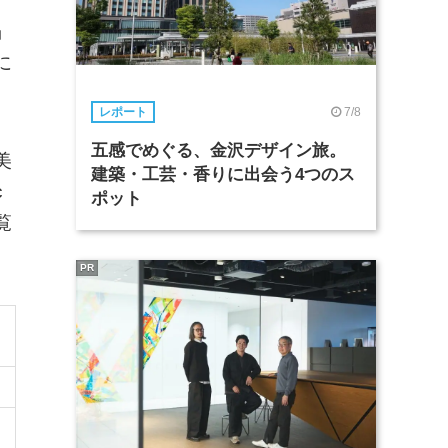
」
に
7/8
レポート
五感でめぐる、金沢デザイン旅。
美
建築・工芸・香りに出会う4つのス
c
ポット
覧
PR