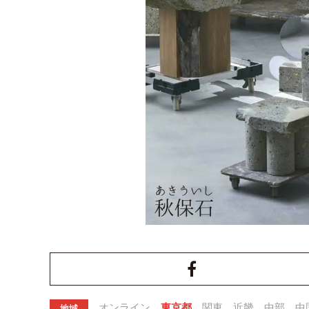
オンライン
東京都
関東
近畿
中部
中
地域