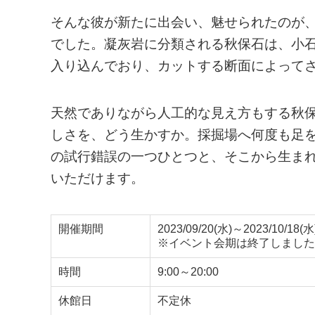
そんな彼が新たに出会い、魅せられたのが
でした。凝灰岩に分類される秋保石は、小
入り込んでおり、カットする断面によって
天然でありながら人工的な見え方もする秋
しさを、どう生かすか。採掘場へ何度も足を運び「
の試行錯誤の一つひとつと、そこから生ま
いただけます。
開催期間
2023/09/20(水)～2023/10/18(水
※イベント会期は終了しました
時間
9:00～20:00
休館日
不定休