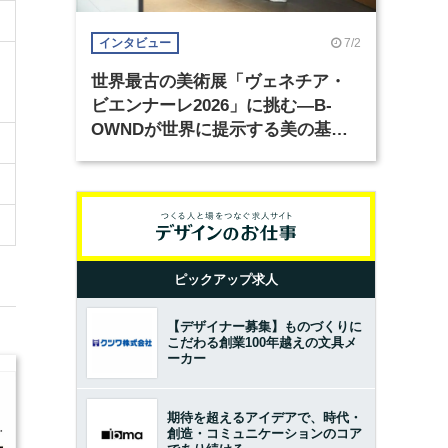
7/2
インタビュー
世界最古の美術展「ヴェネチア・
ビエンナーレ2026」に挑む―B-
OWNDが世界に提示する美の基準
とは？（前編）
ピックアップ求人
【デザイナー募集】ものづくりに
こだわる創業100年越えの文具メ
ーカー
期待を超えるアイデアで、時代・
創造・コミュニケーションのコア