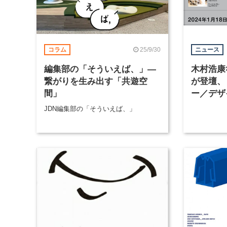
25/9/30
コラム
ニュース
編集部の「そういえば、」―
木村浩康
繋がりを生み出す「共遊空
が登壇、
間」
ー／デザ
インの手
JDN編集部の「そういえば、」
版トーク
に開催