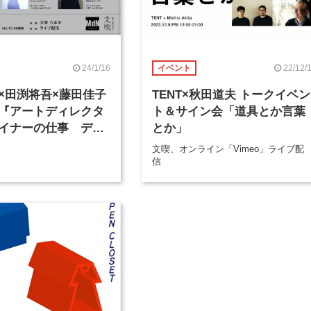
24/1/16
22/12/
イベント
×田渕将吾×藤田佳子
TENT×秋田道夫 トークイベン
『アートディレクタ
ト＆サイン会「道具とか言葉
イナーの仕事 デザ
とか」
法、思考の源泉』出
文喫、オンライン「Vimeo」ライブ配
イベントが1月18日
信