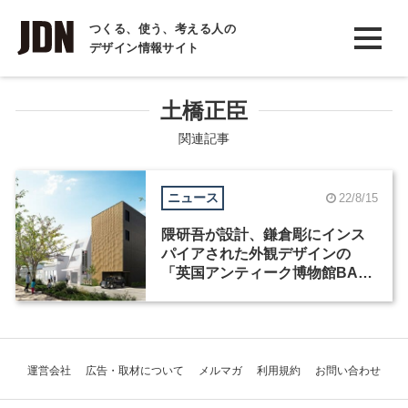
INTERVIEW
つくる、使う、考える人の
デザイン情報サイト
インタビュー
REPORT
土橋正臣
レポート
関連記事
COLUMN
ニュース
22/8/15
コラム
隈研吾が設計、鎌倉彫にインス
パイアされた外観デザインの
「英国アンティーク博物館BAM
鎌倉」が9月23日オープン
運営会社
広告・取材について
メルマガ
利用規約
お問い合わせ