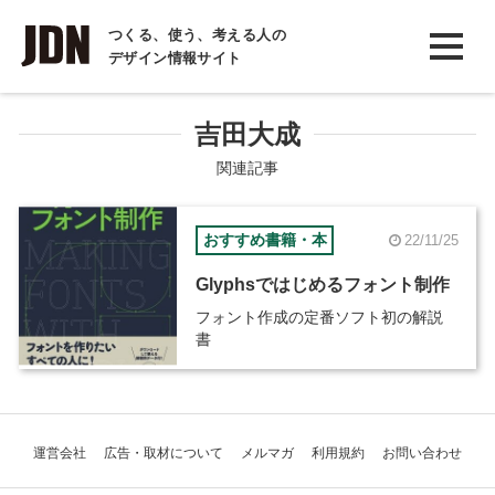
INTERVIEW
つくる、使う、考える人の
デザイン情報サイト
インタビュー
REPORT
吉田大成
レポート
関連記事
COLUMN
おすすめ書籍・本
22/11/25
コラム
Glyphsではじめるフォント制作
フォント作成の定番ソフト初の解説
書
運営会社
広告・取材について
メルマガ
利用規約
お問い合わせ