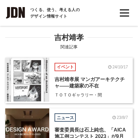
INTERVIEW
つくる、使う、考える人の
デザイン情報サイト
インタビュー
REPORT
吉村靖孝
レポート
関連記事
COLUMN
イベント
24/10/17
コラム
吉村靖孝展 マンガアーキテクチ
ャ――建築家の不在
ＴＯＴＯギャラリー・間
ニュース
23/8/7
審査委員長は石上純也、「AICA
施工例コンテスト 2023」が9月