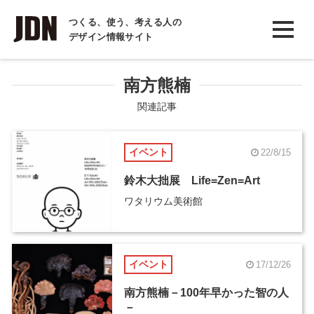
INTERVIEW
つくる、使う、考える人の
デザイン情報サイト
インタビュー
REPORT
南方熊楠
レポート
関連記事
COLUMN
イベント
22/8/15
コラム
鈴木大拙展 Life=Zen=Art
ワタリウム美術館
イベント
17/12/26
南方熊楠－100年早かった智の人
－