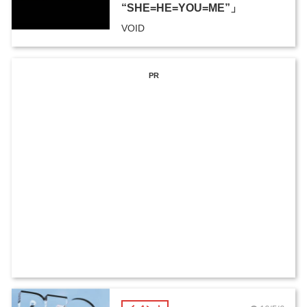
“SHE=HE=YOU=ME”」
VOID
PR