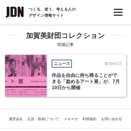
INTERVIEW
つくる、使う、考える人の
デザイン情報サイト
インタビュー
REPORT
加賀美財団コレクション
レポート
関連記事
COLUMN
ニュース
20/6/23
コラム
作品を自由に持ち帰ることがで
きる「盗めるアート展」が、7月
10日から開催
運営会社
広告・取材について
メルマガ
利用規約
お問い合わせ