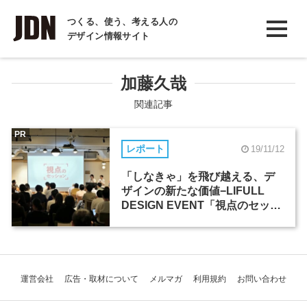
INTERVIEW
つくる、使う、考える人の
デザイン情報サイト
インタビュー
REPORT
加藤久哉
レポート
関連記事
COLUMN
PR
レポート
19/11/12
コラム
「しなきゃ」を飛び越える、デ
ザインの新たな価値−LIFULL
DESIGN EVENT「視点のセッシ
ョン」
運営会社
広告・取材について
メルマガ
利用規約
お問い合わせ