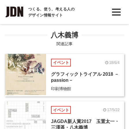
INTERVIEW
つくる、使う、考える人の
デザイン情報サイト
インタビュー
REPORT
八木義博
レポート
関連記事
COLUMN
イベント
18/6/4
コラム
グラフィックトライアル 2018 －
passion－
印刷博物館
イベント
17/5/22
JAGDA新人賞2017 玉置太一・
三澤遥・八木義博