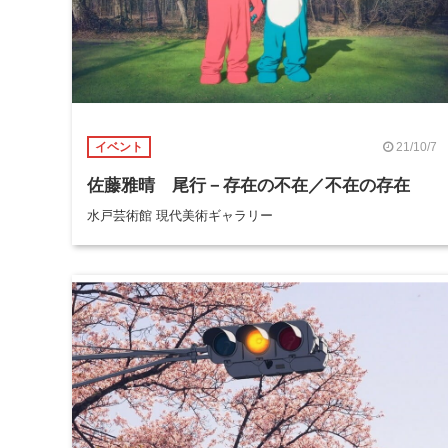
21/10/7
イベント
佐藤雅晴 尾行－存在の不在／不在の存在
水戸芸術館 現代美術ギャラリー