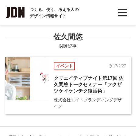
INTERVIEW
つくる、使う、考える人の
デザイン情報サイト
インタビュー
REPORT
佐久間悠
レポート
関連記事
COLUMN
イベント
17/2/27
コラム
クリエイティブナイト第17回 佐
久間悠トークセミナー「フクザ
ツケイケンチク復活術」
株式会社エイトブランディングデザ
イン