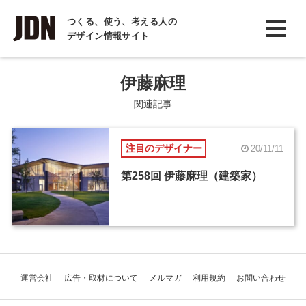
INTERVIEW
つくる、使う、考える人の
デザイン情報サイト
インタビュー
REPORT
伊藤麻理
レポート
関連記事
COLUMN
注目のデザイナー
20/11/11
コラム
第258回 伊藤麻理（建築家）
運営会社
広告・取材について
メルマガ
利用規約
お問い合わせ