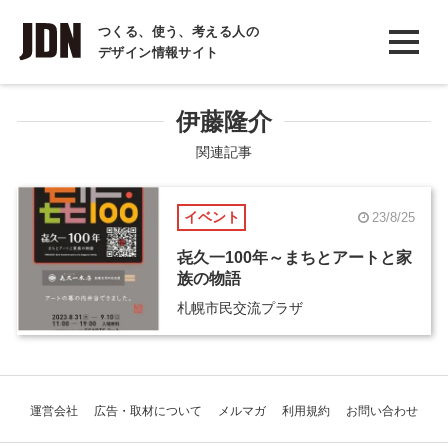
INTERVIEW
つくる、使う、考える人の
デザイン情報サイト
インタビュー
REPORT
伊藤隆介
レポート
関連記事
COLUMN
イベント
23/8/25
コラム
㐂久一100年～まちとアートと家
族の物語
札幌市民交流プラザ
運営会社
広告・取材について
メルマガ
利用規約
お問い合わせ