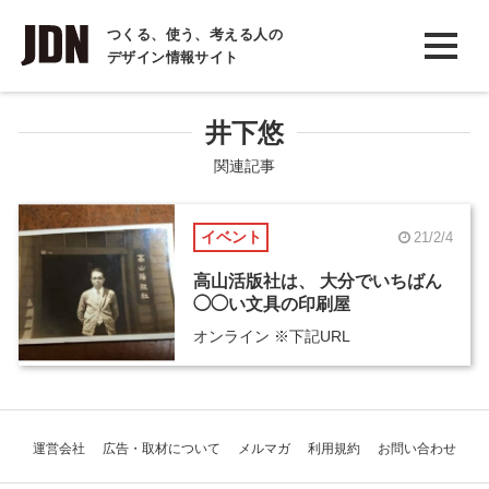
INTERVIEW
つくる、使う、考える人の
デザイン情報サイト
インタビュー
REPORT
井下悠
レポート
関連記事
COLUMN
イベント
21/2/4
コラム
高山活版社は、 大分でいちばん
◯◯い文具の印刷屋
オンライン ※下記URL
運営会社
広告・取材について
メルマガ
利用規約
お問い合わせ