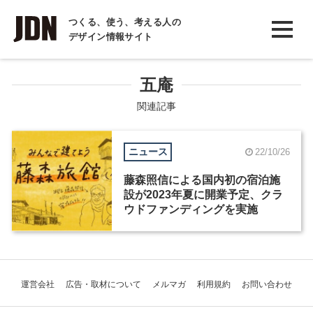
INTERVIEW
つくる、使う、考える人の
デザイン情報サイト
インタビュー
REPORT
五庵
レポート
関連記事
COLUMN
ニュース
22/10/26
コラム
藤森照信による国内初の宿泊施
設が2023年夏に開業予定、クラ
ウドファンディングを実施
運営会社
広告・取材について
メルマガ
利用規約
お問い合わせ