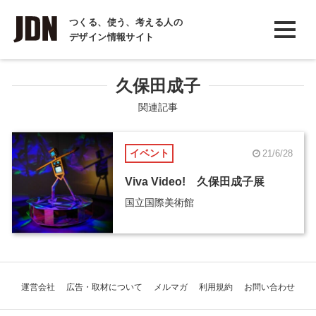
INTERVIEW
つくる、使う、考える人の
デザイン情報サイト
インタビュー
REPORT
久保田成子
レポート
関連記事
COLUMN
イベント
21/6/28
コラム
Viva Video! 久保田成子展
国立国際美術館
運営会社
広告・取材について
メルマガ
利用規約
お問い合わせ