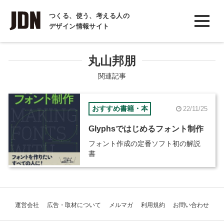
INTERVIEW
つくる、使う、考える人の
デザイン情報サイト
インタビュー
REPORT
丸山邦朋
レポート
関連記事
COLUMN
おすすめ書籍・本
22/11/25
コラム
Glyphsではじめるフォント制作
フォント作成の定番ソフト初の解説
書
運営会社
広告・取材について
メルマガ
利用規約
お問い合わせ