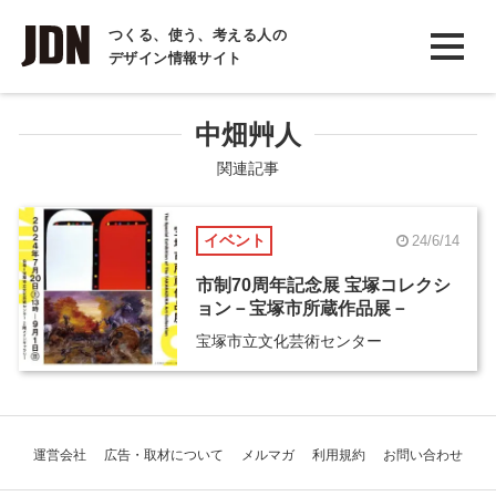
INTERVIEW
つくる、使う、考える人の
デザイン情報サイト
インタビュー
REPORT
中畑艸人
レポート
関連記事
COLUMN
イベント
24/6/14
コラム
市制70周年記念展 宝塚コレクシ
ョン－宝塚市所蔵作品展－
宝塚市立文化芸術センター
運営会社
広告・取材について
メルマガ
利用規約
お問い合わせ