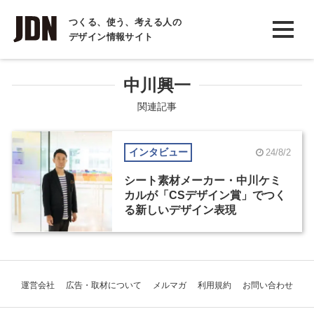
INTERVIEW
つくる、使う、考える人の
デザイン情報サイト
インタビュー
REPORT
中川興一
レポート
関連記事
COLUMN
インタビュー
24/8/2
コラム
シート素材メーカー・中川ケミ
カルが「CSデザイン賞」でつく
る新しいデザイン表現
運営会社
広告・取材について
メルマガ
利用規約
お問い合わせ