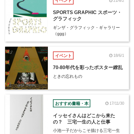
イベント
21/6/2
SPORTS GRAPHIC スポーツ・
グラフィック
ギンザ・グラフィック・ギャラリー
（ggg）
イベント
18/6/1
70-80年代を彩ったポスター繚乱
ときの忘れもの
おすすめ書籍・本
17/11/30
イッセイさんはどこから来た
の？ 三宅一生の人と仕事
小池一子だからこそ描ける三宅一生