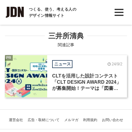
INTERVIEW
つくる、使う、考える人の
デザイン情報サイト
インタビュー
REPORT
三井所清典
レポート
関連記事
COLUMN
PR
ニュース
24/9/2
コラム
CLTを活用した設計コンテスト
「CLT DESIGN AWARD 2024」
が募集開始！テーマは「図書
館」
運営会社
広告・取材について
メルマガ
利用規約
お問い合わせ