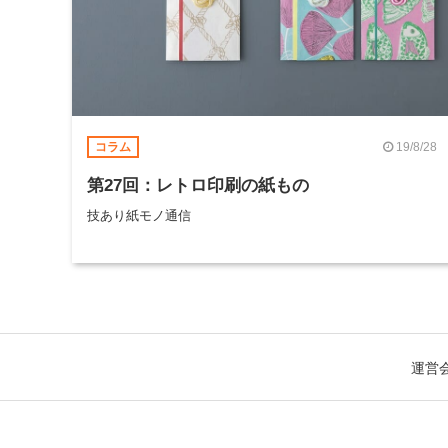
19/8/28
コラム
第27回：レトロ印刷の紙もの
技あり紙モノ通信
運営