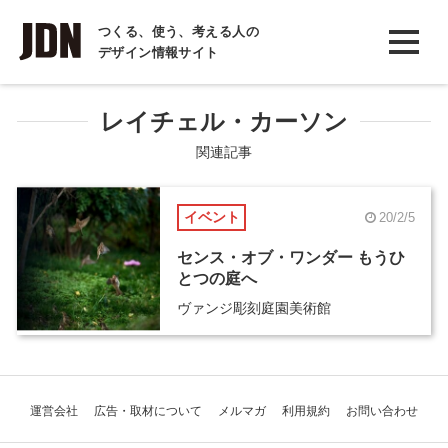
INTERVIEW
つくる、使う、考える人の
デザイン情報サイト
インタビュー
REPORT
レイチェル・カーソン
レポート
関連記事
COLUMN
イベント
20/2/5
コラム
センス・オブ・ワンダー もうひ
とつの庭へ
ヴァンジ彫刻庭園美術館
運営会社
広告・取材について
メルマガ
利用規約
お問い合わせ