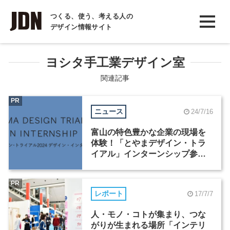
INTERVIEW
つくる、使う、考える人の
デザイン情報サイト
インタビュー
REPORT
ヨシタ手工業デザイン室
レポート
関連記事
COLUMN
PR
ニュース
24/7/16
コラム
富山の特色豊かな企業の現場を
体験！「とやまデザイン・トラ
イアル」インターンシップ参加
者（学生・社会人）を7月25日ま
で募集中
PR
レポート
17/7/7
人・モノ・コトが集まり、つな
がりが生まれる場所「インテリ